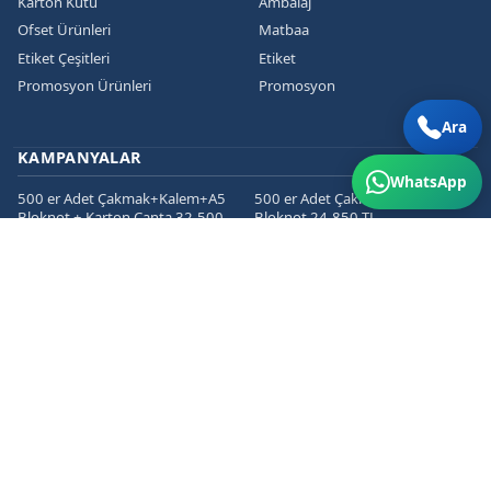
Karton Kutu
Ambalaj
Ofset Ürünleri
Matbaa
Etiket Çeşitleri
Etiket
Promosyon Ürünleri
Promosyon
Ara
KAMPANYALAR
WhatsApp
500 er Adet Çakmak+Kalem+A5
500 er Adet Çakmak+Kalem+A5
Bloknot + Karton Çanta 32.500
Bloknot 24.850 TL
TL
1000 er Cepli Dosya+Kurumsal
1000 er Adet
Zarf+Antetli Kağıt 15.450 TL
Kartvizit+Broşür+Etiket 2800 TL
1000 er Adet
Kartvizit+Broşür+Magnet 3200
TL
İLETIŞIM
Hosab San. Sit. San. Cad. No: 58/4 Nilüfer/BURSA