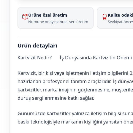
Ürüne özel üretim
Kalite odakl
Numune onayı sonrası seri üretim
Sevkiyat önces
Ürün detayları
Kartvizit Nedir?
İş Dünyasında Kartvizitin Önemi v
İstanbul
Avcılar
Kartvizit, bir kişi veya işletmenin iletişim bilgilerin
hazırlanan profesyonel tanıtım araçlarıdır. İş dünya
kartvizitler, marka imajının güçlenmesine, müşter
duruş sergilenmesine katkı sağlar.
Günümüzde kartvizitler yalnızca iletişim bilgisi suna
baskı teknolojisiyle markanın kişiliğini yansıtan ön