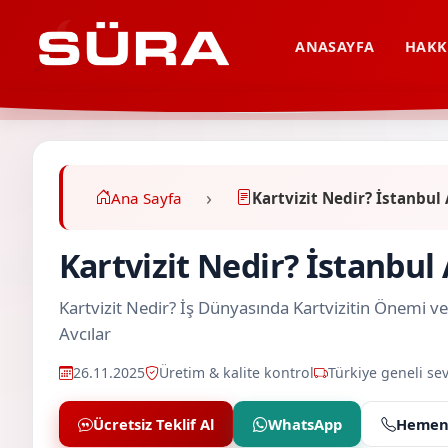
ANASAYFA
HAKK
Ana Sayfa
Kartvizit Nedir? İstanbul 
Kartvizit Nedir? İstanbul 
Kartvizit Nedir? İş Dünyasında Kartvizitin Önemi ve
Avcılar
26.11.2025
Üretim & kalite kontrol
Türkiye geneli sev
Ücretsiz Teklif Al
WhatsApp
Hemen