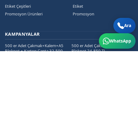
Etiket Çeşitleri
Etiket
Promosyon Ürünleri
Promosyon
Ara
KAMPANYALAR
WhatsApp
500 er Adet Çakmak+Kalem+A5
500 er Adet Çakmak+Kalem+A5
Bloknot + Karton Çanta 32.500
Bloknot 24.850 TL
TL
1000 er Cepli Dosya+Kurumsal
1000 er Adet
Zarf+Antetli Kağıt 15.450 TL
Kartvizit+Broşür+Etiket 2800 TL
1000 er Adet
Kartvizit+Broşür+Magnet 3200
TL
İLETIŞIM
Hosab San. Sit. San. Cad. No: 58/4 Nilüfer/BURSA
+90 5339310724