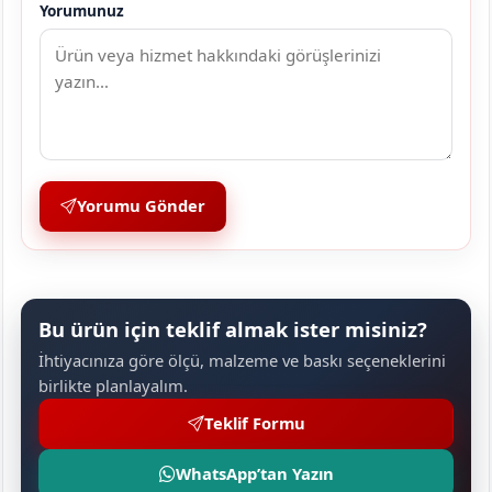
Yorumunuz
Yorumu Gönder
Bu ürün için teklif almak ister misiniz?
İhtiyacınıza göre ölçü, malzeme ve baskı seçeneklerini
birlikte planlayalım.
Teklif Formu
WhatsApp’tan Yazın