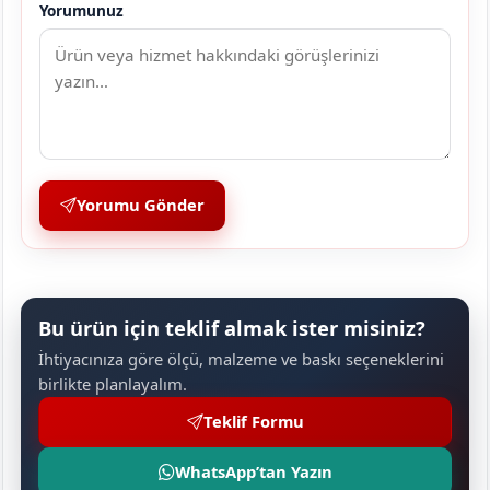
Yorumunuz
Yorumu Gönder
Bu ürün için teklif almak ister misiniz?
İhtiyacınıza göre ölçü, malzeme ve baskı seçeneklerini
birlikte planlayalım.
Teklif Formu
WhatsApp’tan Yazın