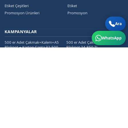
Etiket Çeşitleri
Etiket
Promosyon Ürünleri
Promosyon
Ara
KAMPANYALAR
WhatsApp
500 er Adet Çakmak+Kalem+A5
500 er Adet Çakmak+Kalem+A5
Bloknot + Karton Çanta 32.500
Bloknot 24.850 TL
TL
1000 er Cepli Dosya+Kurumsal
1000 er Adet
Zarf+Antetli Kağıt 15.450 TL
Kartvizit+Broşür+Etiket 2800 TL
1000 er Adet
Kartvizit+Broşür+Magnet 3200
TL
İLETIŞIM
Hosab San. Sit. San. Cad. No: 58/4 Nilüfer/BURSA
+90 5339310724