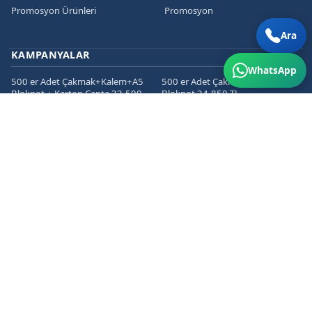
Promosyon Ürünleri
Promosyon
Ara
KAMPANYALAR
WhatsApp
500 er Adet Çakmak+Kalem+A5
500 er Adet Çakmak+Kalem+A5
Bloknot + Karton Çanta 32.500
Bloknot 24.850 TL
TL
1000 er Cepli Dosya+Kurumsal
1000 er Adet
Zarf+Antetli Kağıt 15.450 TL
Kartvizit+Broşür+Etiket 2800 TL
1000 er Adet
Kartvizit+Broşür+Magnet 3200
TL
İLETIŞIM
Hosab San. Sit. San. Cad. No: 58/4 Nilüfer/BURSA
+90 5339310724