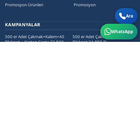
Promosyon Ürünleri
Promosyon
Ara
KAMPANYALAR
WhatsApp
500 er Adet Çakmak+Kalem+A5
500 er Adet Çakmak+Kalem+A5
Bloknot + Karton Çanta 32.500
Bloknot 24.850 TL
TL
1000 er Cepli Dosya+Kurumsal
1000 er Adet
Zarf+Antetli Kağıt 15.450 TL
Kartvizit+Broşür+Etiket 2800 TL
1000 er Adet
Kartvizit+Broşür+Magnet 3200
TL
İLETIŞIM
Hosab San. Sit. San. Cad. No: 58/4 Nilüfer/BURSA
+90 5339310724