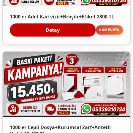
1000 er Adet Kartvizit+Broşür+Etiket 2800 TL
Detay
KAMPANYA
1000 er Cepli Dosya+Kurumsal Zarf+Antetli